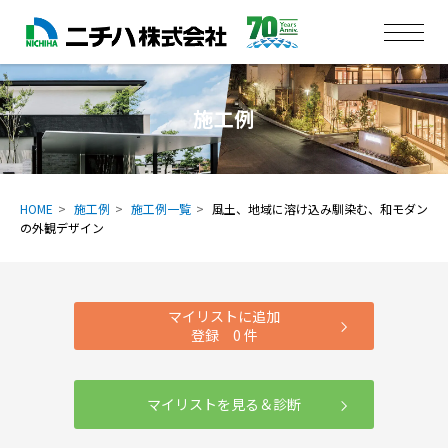
施工例
HOME
施工例
施工例一覧
風土、地域に溶け込み馴染む、和モダン
の外観デザイン
マイリストに追加
登録
0
件
マイリストを見る＆診断