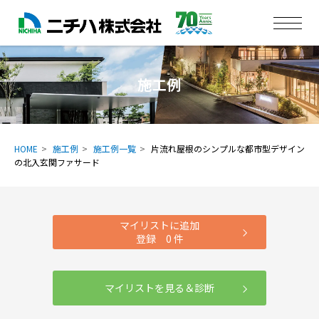
施工例
HOME
施工例
施工例一覧
片流れ屋根のシンプルな都市型デザイン
の北入玄関ファサード
マイリストに追加
登録
0
件
マイリストを見る＆診断