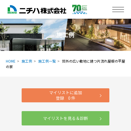
施工例
HOME
施工例
施工例一覧
郊外の広い敷地に建つ片流れ屋根の平屋
の家
マイリストに追加
登録
0
件
マイリストを見る＆診断