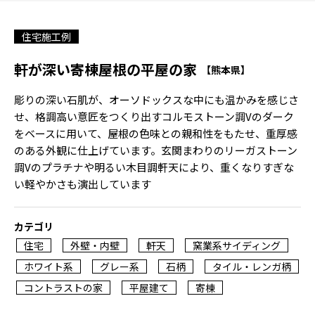
住宅施工例
軒が深い寄棟屋根の平屋の家
【熊本県】
彫りの深い石肌が、オーソドックスな中にも温かみを感じさ
せ、格調高い意匠をつくり出すコルモストーン調Vのダーク
をベースに用いて、屋根の色味との親和性をもたせ、重厚感
のある外観に仕上げています。玄関まわりのリーガストーン
調Vのプラチナや明るい木目調軒天により、重くなりすぎな
い軽やかさも演出しています
カテゴリ
住宅
外壁・内壁
軒天
窯業系サイディング
ホワイト系
グレー系
石柄
タイル・レンガ柄
コントラストの家
平屋建て
寄棟