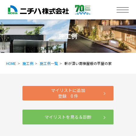
施工例
HOME
施工例
施工例一覧
軒が深い寄棟屋根の平屋の家
マイリストに追加
登録
0
件
マイリストを見る＆診断