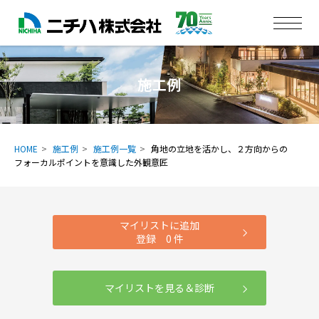
施工例
HOME
施工例
施工例一覧
角地の立地を活かし、２方向からの
フォーカルポイントを意識した外観意匠
マイリストに追加
登録
0
件
マイリストを見る＆診断