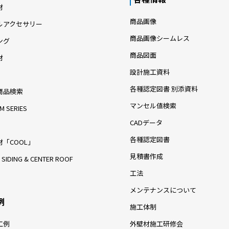
材
商品画像
ルアクセサリー
商品画像シームレス
ング
商品図面
材
設計施工資料
各種認定図書 別添資料
商品検索
マンセル値検索
M SERIES
CADデータ
各種認定図書
「COOL」
見積書作成
 SIDING & CENTER ROOF
工法
メンテナンスについて
例
施工体制
工例
外壁材施工研修会