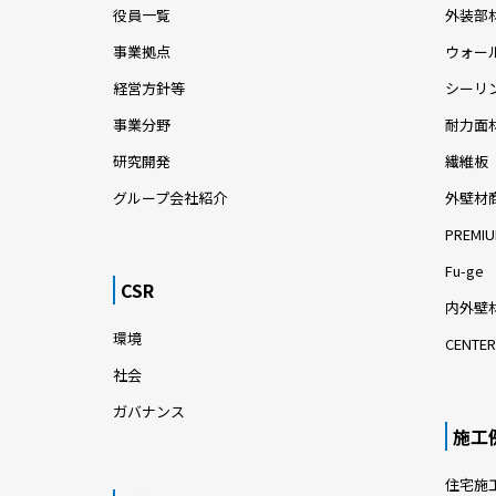
役員一覧
外装部
事業拠点
ウォー
経営方針等
シーリ
事業分野
耐力面
研究開発
繊維板
グループ会社紹介
外壁材
PREMIU
Fu-ge
CSR
内外壁材
環境
CENTER
社会
ガバナンス
施工
住宅施