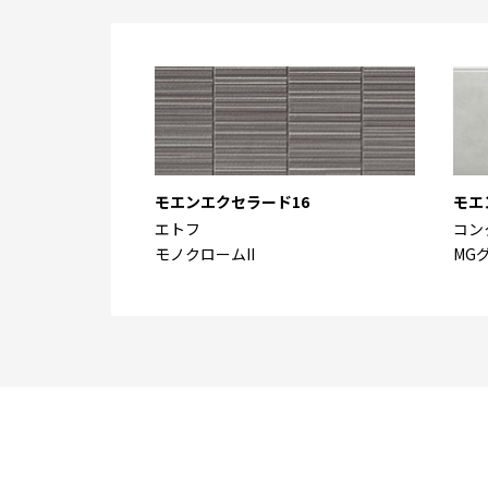
モエンエクセラード16
モエ
エトフ
コン
モノクロームII
MGグ