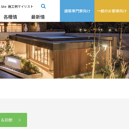
 Site
施工例マイリスト
建築専門家向け
一般のお客様向け
各種情
最新情
報
報
る＆診断