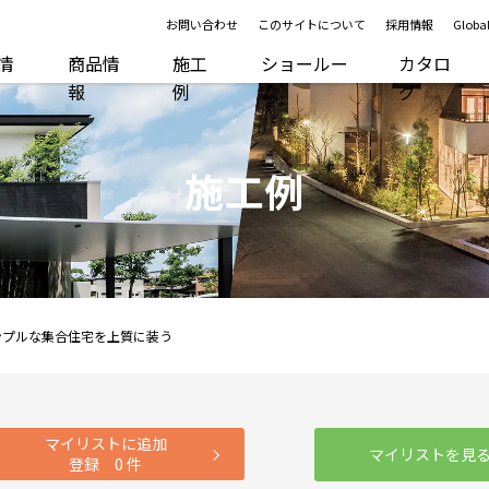
お問い合わせ
このサイトについて
採用情報
Global
R情
商品情
施工
ショールー
カタロ
報
例
ム
グ
施工例
ンプルな集合住宅を上質に装う
マイリストに追加
マイリストを見
登録
0
件