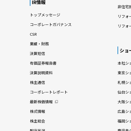
IR情報
非住宅
トップメッセージ
リフォ
コーポレートガバナンス
リフォ
CSR
業績・財務
ショ
決算短信
有価証券報告書
本社シ
決算説明資料
東京シ
株主通信
札幌シ
コーポレートレポート
仙台シ
最新株価情報
大阪シ
株式情報
広島シ
株主総会
福岡シ
配当状況
鹿児島