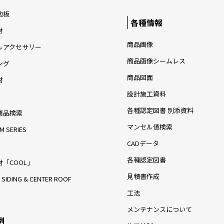
地板
各種情報
材
商品画像
ルアクセサリー
商品画像シームレス
ング
商品図面
材
設計施工資料
各種認定図書 別添資料
商品検索
マンセル値検索
M SERIES
CADデータ
各種認定図書
「COOL」
見積書作成
 SIDING & CENTER ROOF
工法
メンテナンスについて
例