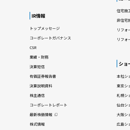
住宅施
IR情報
非住宅
トップメッセージ
リフォ
コーポレートガバナンス
リフォ
CSR
業績・財務
ショ
決算短信
有価証券報告書
本社シ
決算説明資料
東京シ
株主通信
札幌シ
コーポレートレポート
仙台シ
最新株価情報
大阪シ
株式情報
広島シ