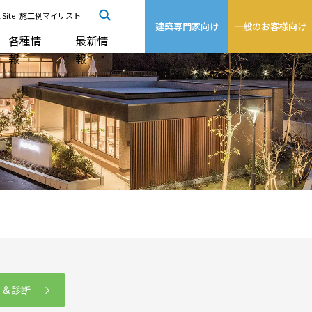
 Site
施工例マイリスト
建築専門家向け
一般のお客様向け
各種情
最新情
報
報
る＆診断