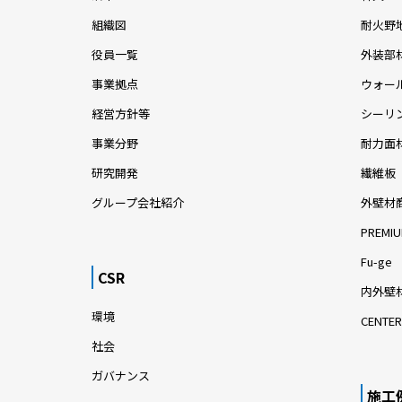
組織図
耐火野
役員一覧
外装部
事業拠点
ウォー
経営方針等
シーリ
事業分野
耐力面
研究開発
繊維板
グループ会社紹介
外壁材
PREMIU
Fu-ge
CSR
内外壁材
環境
CENTER
社会
ガバナンス
施工