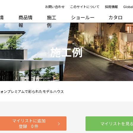
お問い合わせ
このサイトについて
採用情報
Global
R情
商品情
施工
ショールー
カタロ
報
例
ム
グ
施工例
フォンプレミアムで彩られたモデルハウス
マイリストに追加
マイリストを見
登録
0
件