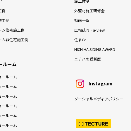
施工体制
工例
外壁材施工研修会
施工例
動画一覧
ーム住宅施工例
広報誌 N・a-view
ーム非住宅施工例
住まCo
NICHIHA SIDING AWARD
ニチハの受賞歴
ールーム
ョールーム
Instagram
ョールーム
ョールーム
ソーシャルメディアポリシー
ョールーム
ョールーム
ョールーム