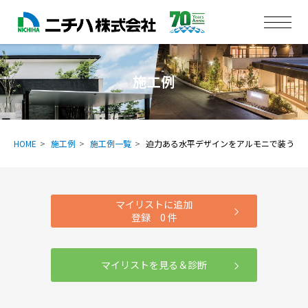
施工例
HOME
施工例
施工例一覧
迫力ある水平デザインをアルモニで装う
マイリストに追加
登録
0
件
マイリストを見る＆診断