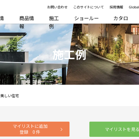
お問い合わせ
このサイトについて
採用情報
Global
R情
商品情
施工
ショールー
カタロ
報
例
ム
グ
施工例
が美しい住宅
マイリストに追加
マイリストを見
登録
0
件