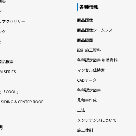
地板
各種情報
材
商品画像
ルアクセサリー
商品画像シームレス
ング
商品図面
材
設計施工資料
各種認定図書 別添資料
商品検索
マンセル値検索
M SERIES
CADデータ
各種認定図書
「COOL」
見積書作成
 SIDING & CENTER ROOF
工法
メンテナンスについて
例
施工体制