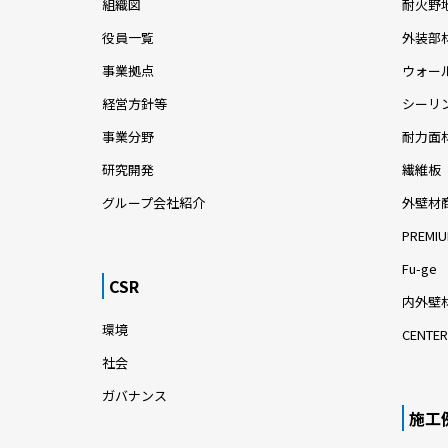
組織図
耐火野
役員一覧
外装部
事業拠点
ウォー
経営方針等
シーリ
事業分野
耐力面
研究開発
繊維板
グループ会社紹介
外壁材
PREMIU
Fu-ge
CSR
内外壁材
環境
CENTER
社会
ガバナンス
施工