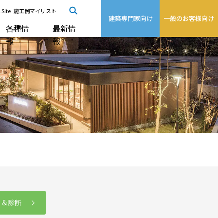
 Site
施工例マイリスト
建築専門家向け
一般のお客様向け
各種情
最新情
報
報
る＆診断