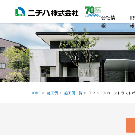
会社情
I
報
報
HOME
施工例
施工例一覧
モノトーンのコントラスト