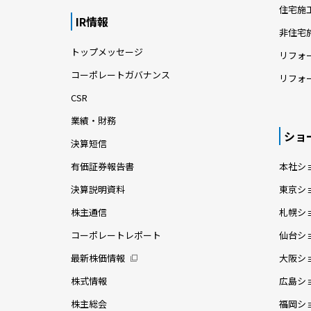
住宅施
IR情報
非住宅
トップメッセージ
リフォ
コーポレートガバナンス
リフォ
CSR
業績・財務
ショ
決算短信
有価証券報告書
本社シ
決算説明資料
東京シ
株主通信
札幌シ
コーポレートレポート
仙台シ
最新株価情報
大阪シ
株式情報
広島シ
株主総会
福岡シ