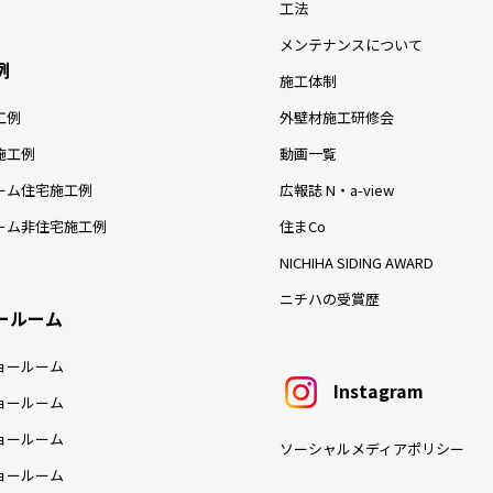
工法
メンテナンスについて
例
施工体制
工例
外壁材施工研修会
施工例
動画一覧
ーム住宅施工例
広報誌 N・a-view
ーム非住宅施工例
住まCo
NICHIHA SIDING AWARD
ニチハの受賞歴
ールーム
ョールーム
Instagram
ョールーム
ョールーム
ソーシャルメディアポリシー
ョールーム