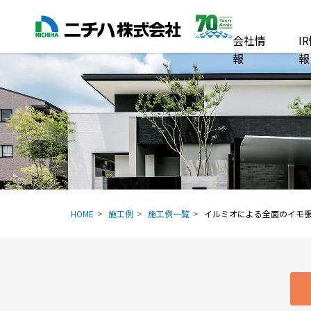
会社情
I
報
報
HOME
施工例
施工例一覧
イルミオによる全面のイモ