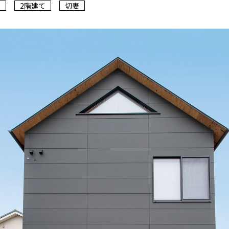
ス
2階建て
切妻