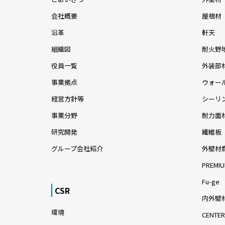
会社概要
屋根材
沿革
軒天
組織図
耐火野
役員一覧
外装部
事業拠点
ウォー
経営方針等
シーリ
事業分野
耐力面
研究開発
繊維板
グループ会社紹介
外壁材
PREMIU
Fu-ge
CSR
内外壁材
環境
CENTER