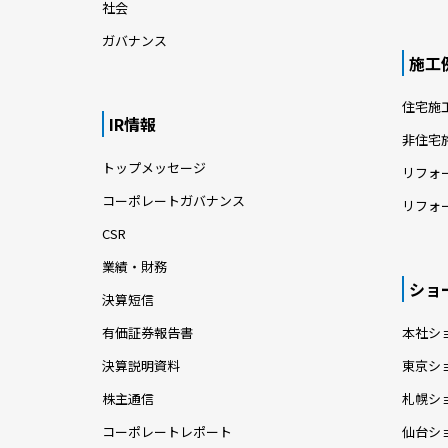
社会
ガバナンス
施工
住宅施
IR情報
非住宅
トップメッセージ
リフォ
コーポレートガバナンス
リフォ
CSR
業績・財務
ショ
決算短信
有価証券報告書
本社シ
決算説明資料
東京シ
株主通信
札幌シ
コーポレートレポート
仙台シ