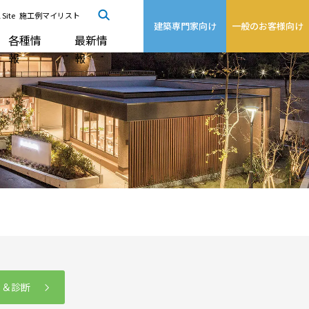
 Site
施工例マイリスト
建築専門家向け
一般のお客様向け
各種情
最新情
報
報
る＆診断