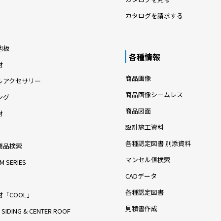
カタログを請求する
地板
各種情報
材
商品画像
ルアクセサリー
商品画像シームレス
ング
商品図面
材
設計施工資料
各種認定図書 別添資料
商品検索
マンセル値検索
M SERIES
CADデータ
各種認定図書
「COOL」
見積書作成
 SIDING & CENTER ROOF