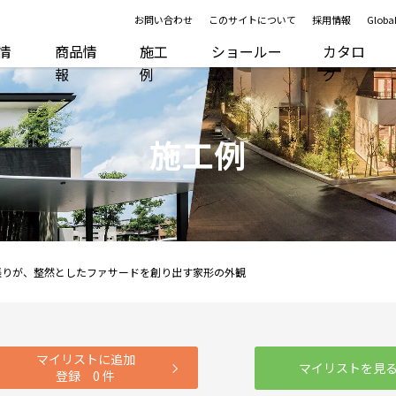
お問い合わせ
このサイトについて
採用情報
Global
R情
商品情
施工
ショールー
カタロ
報
例
ム
グ
施工例
張りが、整然としたファサードを創り出す家形の外観
マイリストに追加
マイリストを見
登録
0
件