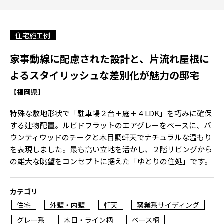
住宅施工例
家事動線に配慮された設計と、片流れ屋根に
よるスタイリッシュな差別化が魅力の邸宅
【福岡県】
特殊な敷地形状で「駐車場２台＋庭＋４LDK」を巧みに確保
する建物配置。ルビドフラットのエアグレーをベースに、バ
ウンティウッドのチークと木目調軒天でナチュラルな温もり
を表現しました。最も高い立地を活かし、２階リビングから
の雄大な眺望をコンセプトに据えた「ゆとりの住処」です。
カテゴリ
住宅
外壁・内壁
軒天
窯業系サイディング
グレー系
木目・ライン柄
ベース柄