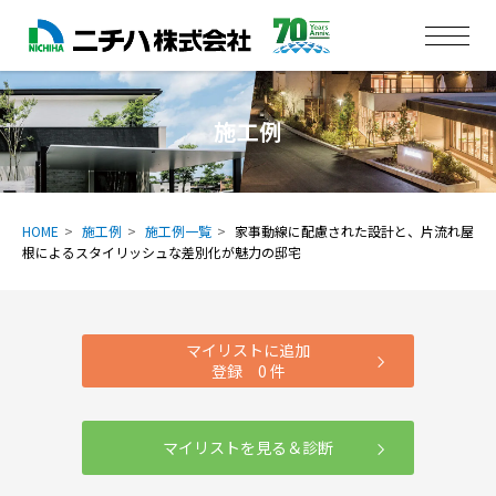
施工例
HOME
施工例
施工例一覧
家事動線に配慮された設計と、片流れ屋
根によるスタイリッシュな差別化が魅力の邸宅
マイリストに追加
登録
0
件
マイリストを見る＆診断