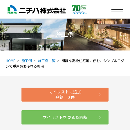
施工例
HOME
施工例
施工例一覧
閑静な高級住宅地に佇む、シンプルモダ
ンで重厚感あふれる邸宅
マイリストに追加
登録
0
件
マイリストを見る＆診断