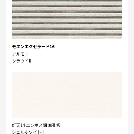
モエンエクセラード16
アルモニ
クラウドII
軒天14 エンボス調 無孔板
シェルホワイトII