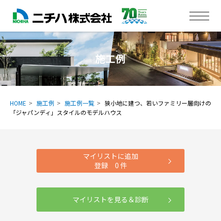
施工例
HOME
施工例
施工例一覧
狭小地に建つ、若いファミリー層向けの
「ジャパンディ」スタイルのモデルハウス
マイリストに追加
登録
0
件
マイリストを見る＆診断