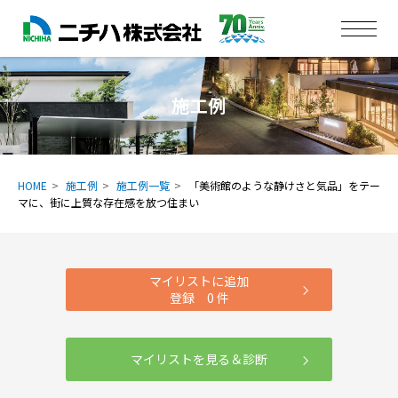
施工例
HOME
施工例
施工例一覧
「美術館のような静けさと気品」をテー
マに、街に上質な存在感を放つ住まい
マイリストに追加
登録
0
件
マイリストを見る＆診断