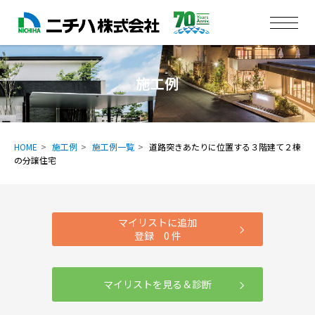
施工例
HOME
施工例
施工例一覧
道路突きあたりに位置する３階建て２棟
の分譲住宅
マイリストに追加
登録
0
件
マイリストを見る＆診断