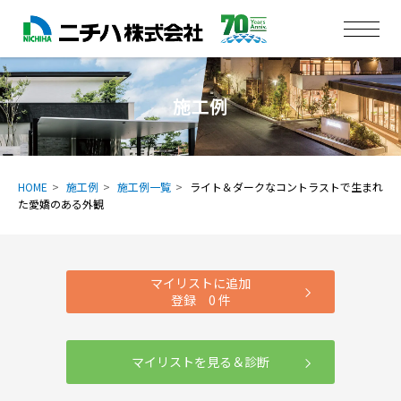
施工例
HOME
施工例
施工例一覧
ライト＆ダークなコントラストで生まれ
た愛嬌のある外観
マイリストに追加
登録
0
件
マイリストを見る＆診断