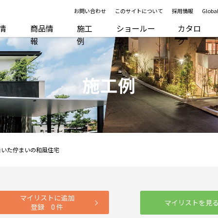
お問い合わせ
このサイトについて
採用情報
Global
R情
商品情
施工
ショールー
カタロ
報
例
ム
グ
施工例
着いた佇まいの和風住宅
マイリストに追加
マイリストを見
登録
0
件