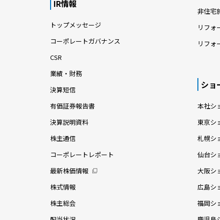
IR情報
非住宅
トップメッセージ
リフォ
コーポレートガバナンス
リフォ
CSR
業績・財務
ショ
決算短信
有価証券報告書
本社シ
決算説明資料
東京シ
株主通信
札幌シ
コーポレートレポート
仙台シ
最新株価情報
大阪シ
株式情報
広島シ
株主総会
福岡シ
配当状況
鹿児島