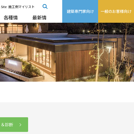
 Site
施工例マイリスト
建築専門家向け
一般のお客様向け
各種情
最新情
報
報
る＆診断