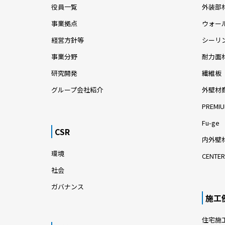
役員一覧
外装部
事業拠点
ウォー
経営方針等
シーリ
事業分野
耐力面
研究開発
繊維板
グループ会社紹介
外壁材
PREMIU
Fu-ge
CSR
内外壁材
環境
CENTER
社会
ガバナンス
施工
住宅施