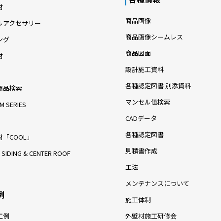
材
商品画像
ルアクセサリー
商品画像シームレス
ング
商品図面
材
設計施工資料
各種認定図書 別添資料
商品検索
マンセル値検索
M SERIES
CADデータ
各種認定図書
「COOL」
見積書作成
 SIDING & CENTER ROOF
工法
メンテナンスについて
例
施工体制
工例
外壁材施工研修会