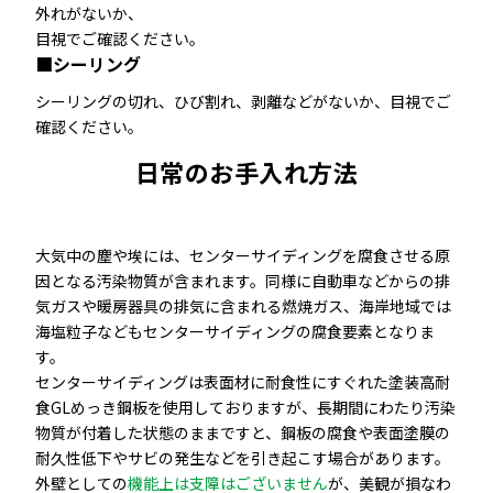
外れがないか、
目視でご確認ください。
■シーリング
シーリングの切れ、ひび割れ、剥離などがないか、目視でご
確認ください。
日常のお手入れ方法
大気中の塵や埃には、センターサイディングを腐食させる原
因となる汚染物質が含まれます。同様に自動車などからの排
気ガスや暖房器具の排気に含まれる燃焼ガス、海岸地域では
海塩粒子などもセンターサイディングの腐食要素となりま
す。
センターサイディングは表面材に耐食性にすぐれた塗装高耐
食GLめっき鋼板を使用しておりますが、長期間にわたり汚染
物質が付着した状態のままですと、鋼板の腐食や表面塗膜の
耐久性低下やサビの発生などを引き起こす場合があります。
外壁としての
機能上は支障はございません
が、美観が損なわ