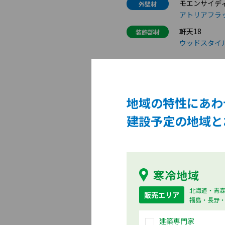
モエンサイディ
外壁材
アトリアフラ
軒天18
装飾部材
ウッドスタイ
3月
モエンエクセラー
外壁材
アースレント
地域の特性にあわ
2月
モエンエクセラ
外壁材
ヘリンウッド
建設予定の地域と
モエンエクセラー
外壁材
ランドアース
1月
モエンエクセラ
外壁材
寒冷地域
ルビドフラット
北海道・青
COOL（新色
販売エリア
外壁材
福島・長野
イルミオ
建築専門家
モエンエクセラ
外壁材