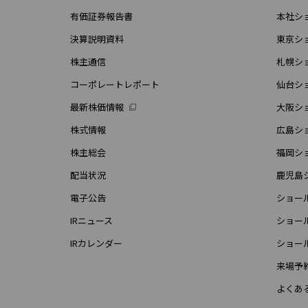
有価証券報告書
本社シ
決算説明資料
東京シ
株主通信
札幌シ
コーポレートレポート
仙台シ
最新株価情報
大阪シ
株式情報
広島シ
株主総会
福岡シ
配当状況
鹿児島
電子公告
ショー
IRニュース
ショー
IRカレンダー
ショー
来場予
よくあ