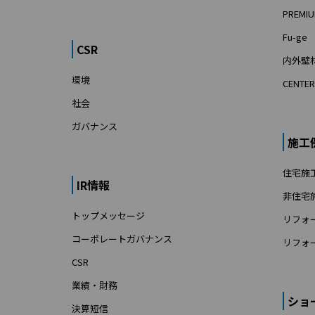
PREMIU
Fu-ge
CSR
内外壁材
環境
CENTER
社会
ガバナンス
施工
住宅施
IR情報
非住宅
トップメッセージ
リフォ
コーポレートガバナンス
リフォ
CSR
業績・財務
ショ
決算短信