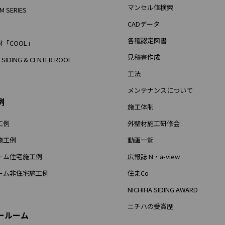
マンセル値検索
M SERIES
CADデータ
各種認定図書
「COOL」
見積書作成
 SIDING & CENTER ROOF
工法
メンテナンスについて
例
施工体制
工例
外壁材施工研修会
施工例
動画一覧
ーム住宅施工例
広報誌 N・a-view
ーム非住宅施工例
住まCo
NICHIHA SIDING AWARD
ニチハの受賞歴
ールーム