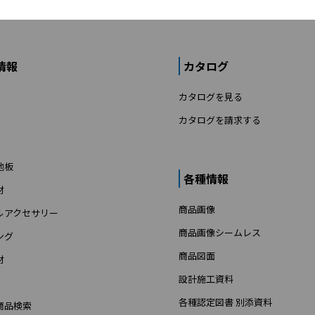
情報
カタログ
カタログを見る
カタログを請求する
地板
各種情報
材
商品画像
ルアクセサリー
商品画像シームレス
ング
商品図面
材
設計施工資料
各種認定図書 別添資料
商品検索