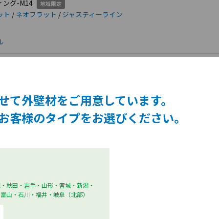
ング-M14
地域限定
ット
/
ネオフラット
/
ジャスティーライン
ル
ド16 Fu-ge60
せて外壁材をご用意しています。
ード16 オペリア60シリーズ
/
シュレベール
お客様のタイプをお選びください。
ド16 Fu-ge60
ード16 オペリア60シリーズ
 ストラ
森・秋田・岩手・山形・宮城・新潟・
追加）
・富山・石川・福井・岐阜（北部）
ード16 Fu-ge