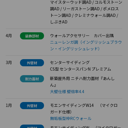
マイスターウッド調AD / コルモストーン
調AD / リーガストーン調AD / ポメロス
トーン調AD / クレミナウォール調AD /
しぶきAD
4月
ウォールアクセサリー カバー出隅
装飾部材
ニューレンガ調（イングリッシュブラウ
ン・イングリッシュレッド）
3月
センターサイディング
外壁材
CS型 センタースパンN プレミアム
新築屋外用 ニチハ耐力面材『あんし
耐力面材
ん』
大壁仕様 壁倍率4.4
1月
モエンサイディングW14 （マイクロ
外壁材
ガード仕様）
無垢板型枠RCウォール
モエンサイディングW （マイクロガー