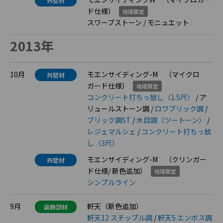
外壁材
ド仕様）
地域限定
スワーブストーン / モニュエット
2013年
10月
モエンサイディング-M （マイクロ
外壁材
ガード仕様）
地域限定
コンクリート打ちっ放し（1.5尺）
/ ア
リュールストーン調 /
ロワブリック調
/
ブリック調ST
/
木目調（ツートーン）
/
レジェマルシェ
/
コンクリート打ちっ放
し（3尺）
モエンサイディング-M （クリンガー
外壁材
ド仕様/ 新色追加）
地域限定
シンプルライン
9月
軒天（新色追加）
装飾部材
軒天12 スチップル調
/
軒天5 エンボス調