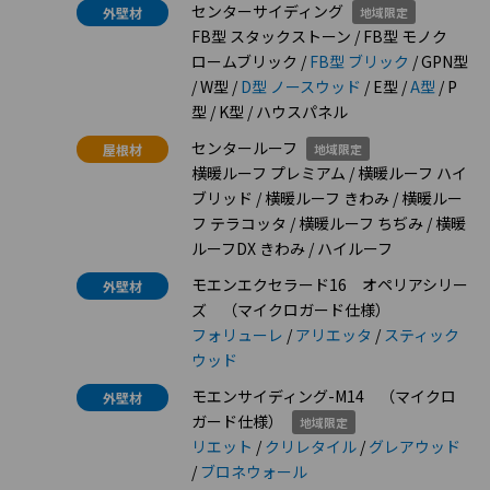
センターサイディング
外壁材
地域限定
FB型 スタックストーン / FB型 モノク
ロームブリック /
FB型 ブリック
/ GPN型
/ W型 /
D型 ノースウッド
/ E型 /
A型
/ P
型 / K型 / ハウスパネル
センタールーフ
屋根材
地域限定
横暖ルーフ プレミアム / 横暖ルーフ ハイ
ブリッド / 横暖ルーフ きわみ / 横暖ルー
フ テラコッタ / 横暖ルーフ ちぢみ / 横暖
ルーフDX きわみ / ハイルーフ
モエンエクセラード16 オペリアシリー
外壁材
ズ （マイクロガード仕様）
フォリューレ
/
アリエッタ
/
スティック
ウッド
モエンサイディング-M14 （マイクロ
外壁材
ガード仕様）
地域限定
リエット
/
クリレタイル
/
グレアウッド
/
ブロネウォール