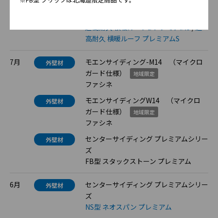
リキッドシェイプ
センタールーフ
屋根材
超高耐久 横暖ルーフα プレミアムS
/
超
高耐久 横暖ルーフ プレミアムS
7月
モエンサイディング-M14 （マイクロ
外壁材
ガード仕様）
地域限定
ファシネ
モエンサイディングW14 （マイクロ
外壁材
ガード仕様）
地域限定
ファシネ
センターサイディング プレミアムシリー
外壁材
ズ
FB型 スタックストーン プレミアム
6月
センターサイディング プレミアムシリー
外壁材
ズ
NS型 ネオスパン プレミアム