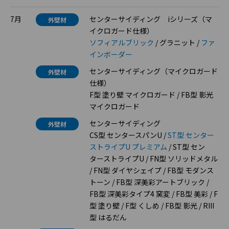
7月
センターサイディング iシリーズ（マ
外壁材
イクロガード仕様）
ソフィアルブリック
/ グラニット /
ファ
インボーダー
センターサイディング（マイクロガード
外壁材
仕様）
F型 塗り壁 マイクロガード / FB型 影光
マイクロガード
センターサイディング
外壁材
CS型 センタースパンU /
ST型 センター
ストライプU プレミアム
/ ST型 セン
ターストライプU / FN型 ソリッドメタル
/ FN型 ダイヤシェイプ / FB型 モダンス
トーン / FB型 深美彩アートブリック /
FB型 深美彩タイプ4 窯変 / FB型 美彩 / F
型 塗り壁 / F型 くしめ / FB型 影光 / RIII
型 はるだん