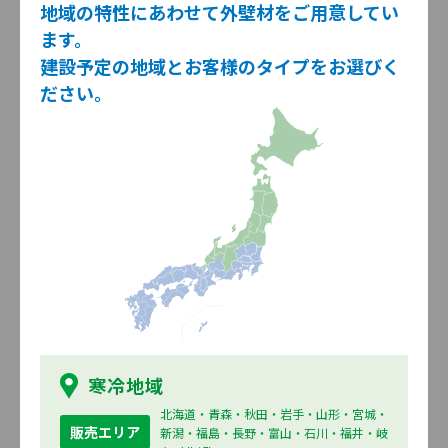
ルシェルド
地域の特性にあわせて外壁材をご用意してい
ます。
4月
COOL（新色追加）
外壁材
建設予定の地域とお客様のタイプをお選びく
メモリア
ださい。
モエンエクセラード16 Fu-ge （マイ
外壁材
クロガード仕様）
リヴコロール
/
ソラニティー
/
シュマー
ル
センターサイディング プレミアムシリー
外壁材
ズ（新色追加）
FB型 スプレッジ プレミアム /
FB型 デ
フィーボーダー プレミアム
モエンエクセラード16 ニューグラン
外壁材
ドールシリーズI（マイクロガード仕
様）
フォルラン /
バーミエ
寒冷地域
モエンエクセラード16 Vシリーズ
外壁材
北海道・青森・秋田・岩手・山形・宮城・
販売エリア
（マイクロガード仕様）
新潟・福島・長野・富山・石川・福井・岐