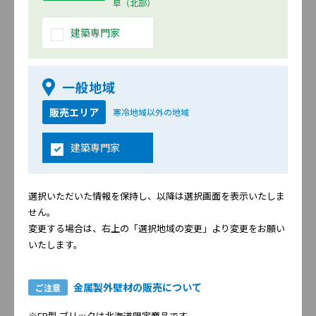
阜（北部）
モナビストーンV
/
ディスタシェイドV
/
キアンカV
建築専門家
1月
モエンサイディング-M14 （マイクロ
外壁材
ガード仕様）
地域限定
一般地域
エセンタ
モエンエクセラード16 Fu-ge （マイ
販売エリア
寒冷地域以外の地域
外壁材
クロガード仕様）
シントア
/
ビストウォール
建築専門家
2016年
選択いただいた情報を保持し、以降は選択画面を表示いたしま
せん。
10月
センタールーフ
屋根材
変更する場合は、右上の「選択地域の変更」より変更をお願い
超高耐久 横暖ルーフα S
/
超高耐久 横暖
いたします。
ルーフS
8月
モエンサイディングS18 （マイクロ
外壁材
金属製外壁材の販売について
ご注意
ガード仕様）
※FB型 ブリックは北海道限定商品です。