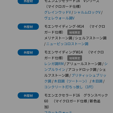
モエンエクセラード16 Vシリーズ
外壁材
（マイクロガード仕様）
グレインウッドV
/
シャルムロックV
/
ヴェレウォール調V
モエンサイディング-M14 （マイクロ
外壁材
ガード仕様）
地域限定
メリナストーン調 / シェルフストーン調
/
ニューピッコロストーン調
モエンサイディングW14 （マイクロ
外壁材
ガード仕様）
地域限定
レンガ調RM
/ アリュールストーン調 /
シ
ンプルライン
/ アコッドロック調 / シェ
ルフストーン調 /
ブリティッシュブリッ
ク調
/
木目調（ツートーン）
/
木目調
/
コンクリート打ちっ放し（3尺）
モエンエクセラード16 グランスペック
外壁材
60 （マイクロガード仕様 / 新色追
加）
フラットウォール