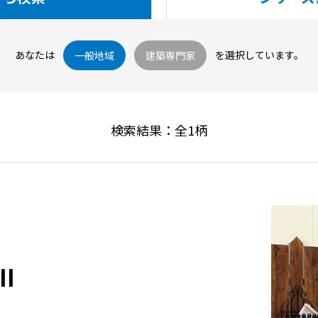
あなたは
を選択しています。
一般地域
建築専門家
検索結果：全
1
柄
I