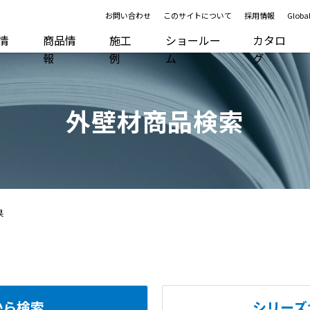
お問い合わせ
このサイトについて
採用情報
Global
R情
商品情
施工
ショールー
カタロ
報
例
ム
グ
外壁材商品検索
果
から検索
シリーズ