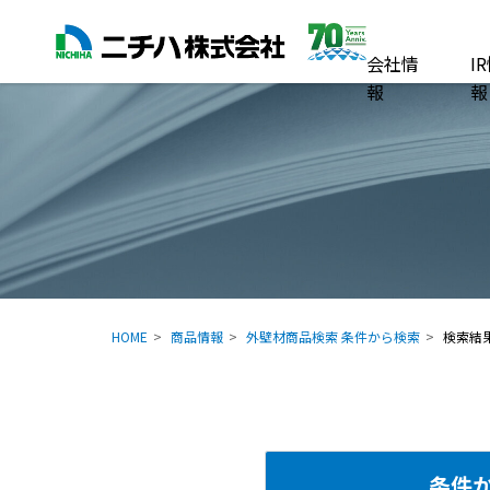
会社情
I
報
報
HOME
商品情報
外壁材商品検索 条件から検索
検索結
条件