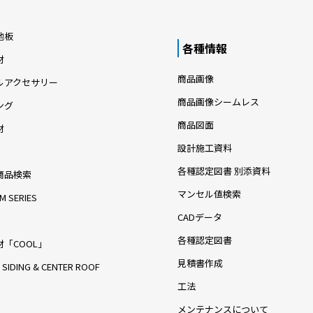
地板
各種情報
材
商品画像
ルアクセサリー
商品画像シームレス
ング
商品図面
材
設計施工資料
各種認定図書 別添資料
商品検索
マンセル値検索
M SERIES
CADデータ
各種認定図書
「COOL」
見積書作成
 SIDING & CENTER ROOF
工法
メンテナンスについて