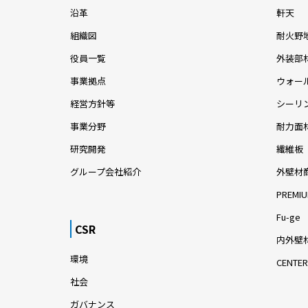
沿革
軒天
組織図
耐火野
役員一覧
外装部
事業拠点
ウォー
経営方針等
シーリ
事業分野
耐力面
研究開発
繊維板
グループ会社紹介
外壁材
PREMIU
Fu-ge
CSR
内外壁材
環境
CENTER
社会
ガバナンス