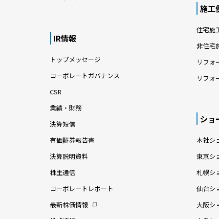
施工
住宅施
IR情報
非住宅
トップメッセージ
リフォ
コーポレートガバナンス
リフォ
CSR
業績・財務
ショ
決算短信
有価証券報告書
本社シ
決算説明資料
東京シ
株主通信
札幌シ
コーポレートレポート
仙台シ
最新株価情報
大阪シ