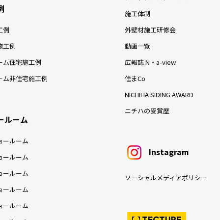
例
施工体制
工例
外壁材施工研修会
施工例
動画一覧
ーム住宅施工例
広報誌 N・a-view
ーム非住宅施工例
住まCo
NICHIHA SIDING AWARD
ニチハの受賞歴
ールーム
ョールーム
Instagram
ョールーム
ョールーム
ソーシャルメディアポリシー
ョールーム
ョールーム