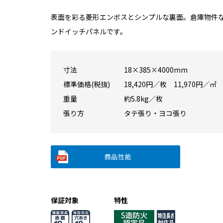
表面を彩る菱形エンボスとシンプルな裏面。倉庫物件
ンドイッチパネルです。
寸法
18×385×4000mm
標準価格(税抜)
18,420円／枚 11,970円／㎡ 
重量
約5.8kg／枚
張り方
タテ張り・ヨコ張り
商品性能
保証対象
特性