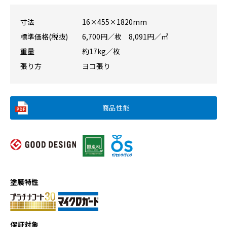
寸法
16×455×1820mm
標準価格(税抜)
6,700円／枚 8,091円／㎡
重量
約17kg／枚
張り方
ヨコ張り
商品性能
塗膜特性
保証対象