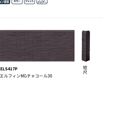
短
ELS417P
尺
エルフィンMGチャコール30