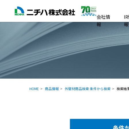
会社情
I
報
報
HOME
商品情報
外壁材商品検索 条件から検索
検索結
条件