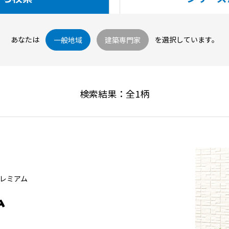
あなたは
を選択しています。
一般地域
建築専門家
検索結果：全
1
柄
プレミアム
ム