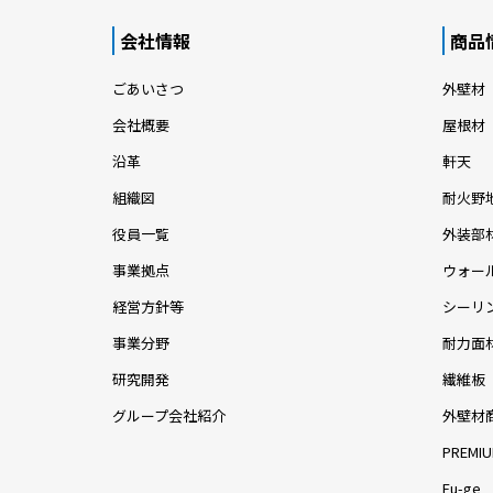
会社情報
商品
ごあいさつ
外壁材
会社概要
屋根材
沿革
軒天
組織図
耐火野
役員一覧
外装部
事業拠点
ウォー
経営方針等
シーリ
事業分野
耐力面
研究開発
繊維板
グループ会社紹介
外壁材
PREMIU
Fu-ge