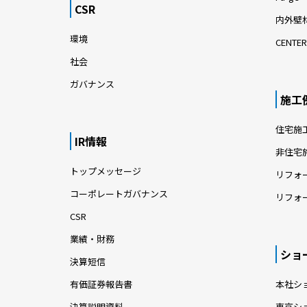
CSR
内外壁材
環境
CENTER
社会
ガバナンス
施工
住宅施
IR情報
非住宅
トップメッセージ
リフォ
コーポレートガバナンス
リフォ
CSR
業績・財務
ショ
決算短信
有価証券報告書
本社シ
決算説明資料
東京シ