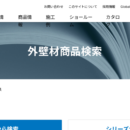
お問い合わせ
このサイトについて
採用情報
Global
R情
商品情
施工
ショールー
カタロ
報
例
ム
グ
外壁材商品検索
果
から検索
シリーズ