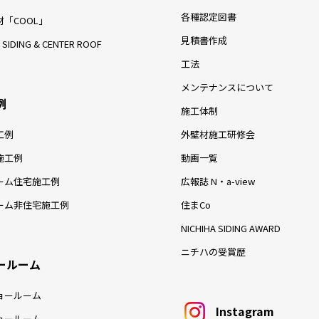
各種認定図書
「COOL」
見積書作成
 SIDING & CENTER ROOF
工法
メンテナンスについて
例
施工体制
工例
外壁材施工研修会
施工例
動画一覧
ーム住宅施工例
広報誌 N・a-view
ーム非住宅施工例
住まCo
NICHIHA SIDING AWARD
ニチハの受賞歴
ールーム
ョールーム
Instagram
ョールーム