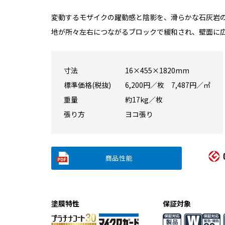
変動するモザイクの躍動感と陰影を、滑らかな石灰岩
地が所々左右につながるブロックで緩和され、壁面に
寸法
16×455×1820mm
標準価格(税抜)
6,200円／枚 7,487円／㎡
重量
約17kg／枚
張り方
ヨコ張り
商品性能
塗膜特性
保証対象