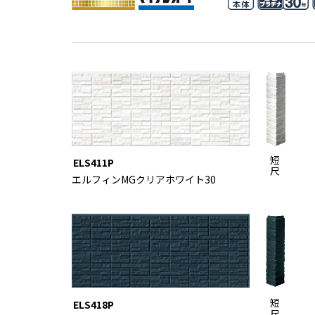
短
ELS411P
尺
エルフィンMGクリアホワイト30
短
ELS418P
尺