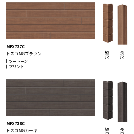
MFX737C
短
長
トスコMGブラウン
尺
尺
ツートーン
プリント
MFX738C
短
長
トスコMGカーキ