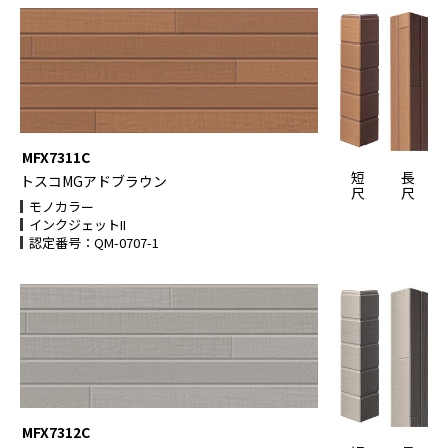
MFX7311C
短
長
トスコMGアドブラウン
尺
尺
モノカラー
インクジェットII
認定番号：QM-0707-1
MFX7312C