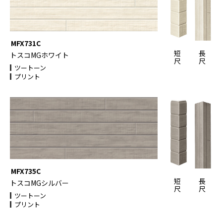
MFX731C
短
長
トスコMGホワイト
尺
尺
ツートーン
プリント
MFX735C
短
長
トスコMGシルバー
尺
尺
ツートーン
プリント