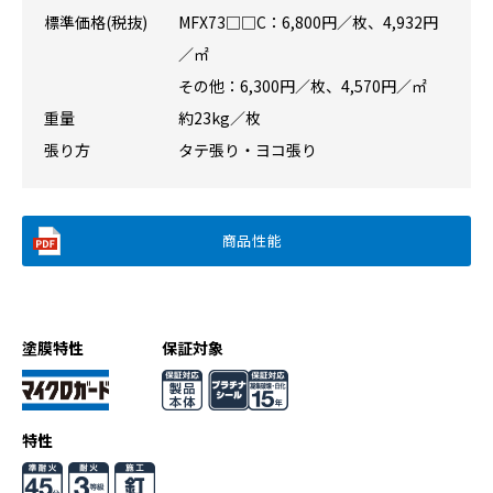
標準価格(税抜)
MFX73□□C：6,800円／枚、4,932円
／㎡
その他：6,300円／枚、4,570円／㎡
重量
約23kg／枚
張り方
タテ張り・ヨコ張り
商品性能
塗膜特性
保証対象
特性