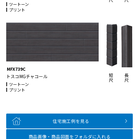
尺
尺
ツートーン
プリント
MFX739C
短
長
トスコMGチャコール
尺
尺
ツートーン
プリント
住宅施工例を見る
商品画像・商品図面を
フォルダに入れる