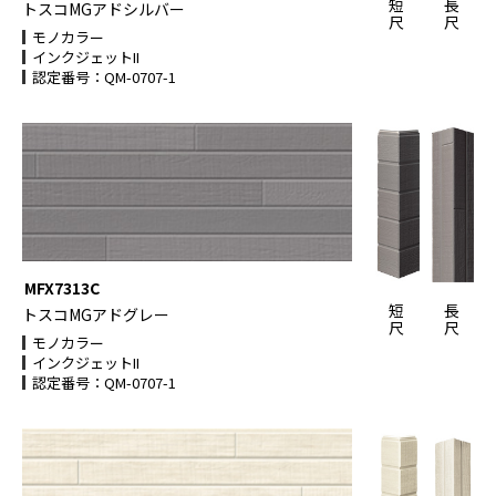
短
長
トスコMGアドシルバー
尺
尺
モノカラー
インクジェットII
認定番号：QM-0707-1
MFX7313C
短
長
トスコMGアドグレー
尺
尺
モノカラー
インクジェットII
認定番号：QM-0707-1