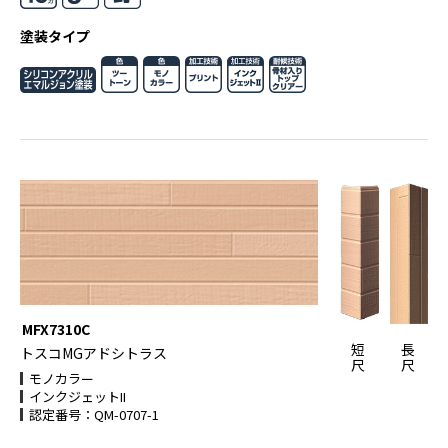
塗装タイプ
MFX7310C
短
長
トスコMGアドシトラス
尺
尺
モノカラー
インクジェットII
認定番号：QM-0707-1