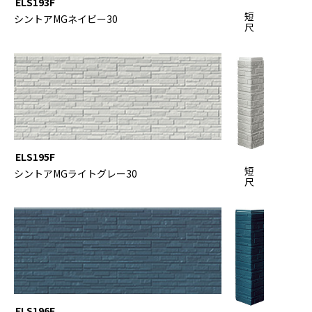
ELS193F
短
シントアMGネイビー30
尺
ELS195F
短
シントアMGライトグレー30
尺
ELS196F