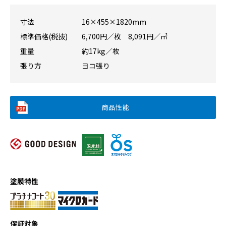
寸法
16×455×1820mm
標準価格(税抜)
6,700円／枚 8,091円／㎡
重量
約17kg／枚
張り方
ヨコ張り
商品性能
塗膜特性
保証対象