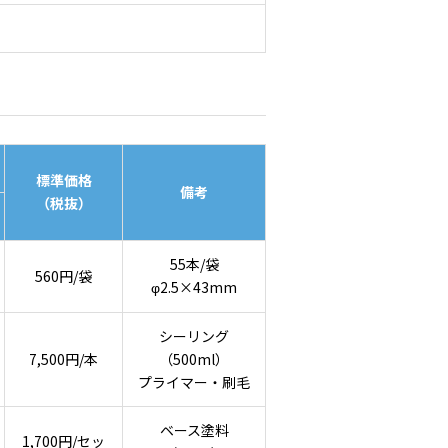
標準価格
備考
（税抜）
55本/袋
560円/袋
2.5×43mm
φ
シーリング
7,500円/本
（500ml）
プライマー・刷毛
ベース塗料
1,700円/セッ