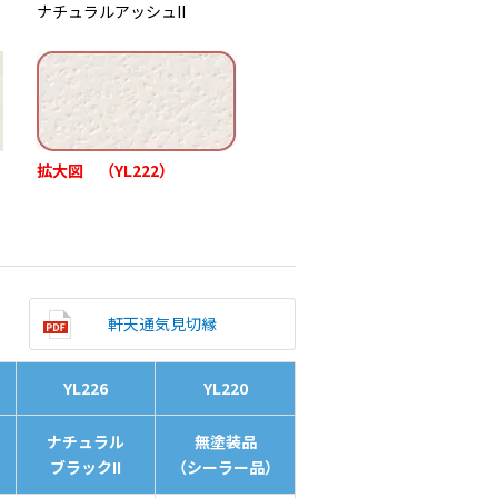
ナチュラルアッシュII
拡大図 （YL222）
軒天通気見切縁
YL226
YL220
ナチュラル
無塗装品
ブラックII
（シーラー品）