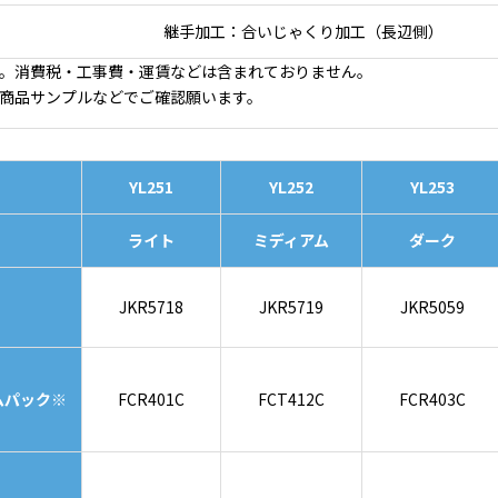
継手加工：合いじゃくり加工（長辺側）
。消費税・工事費・運賃などは含まれておりません。
商品サンプルなどでご確認願います。
YL251
YL252
YL253
ライト
ミディアム
ダーク
JKR5718
JKR5719
JKR5059
ムパック※
FCR401C
FCT412C
FCR403C