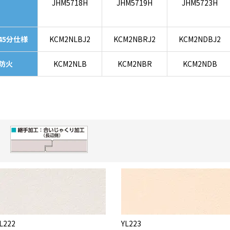
JHM5718H
JHM5719H
JHM5723H
45分仕様
KCM2NLBJ2
KCM2NBRJ2
KCM2NDBJ2
防火
KCM2NLB
KCM2NBR
KCM2NDB
）
L222
YL223