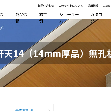
お問い合わせ
このサイトについて
採用情報
Global
R情
商品情
施工
ショールー
カタロ
報
例
ム
グ
軒天14（14mm厚品）無孔
全面有孔板