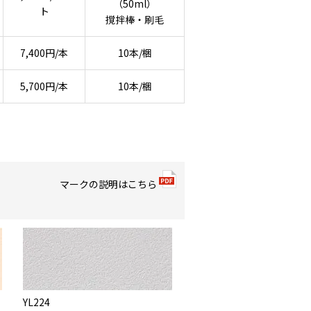
（50ml）
ト
撹拌棒・刷毛
7,400円/本
10本/梱
5,700円/本
10本/梱
マークの説明はこちら
YL224