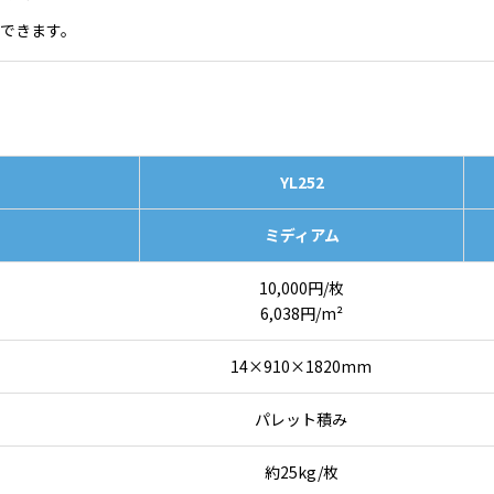
できます。
YL252
ト
ミディアム
10,000円/枚
6,038円/m²
14×910×1820mm
パレット積み
約25kg/枚