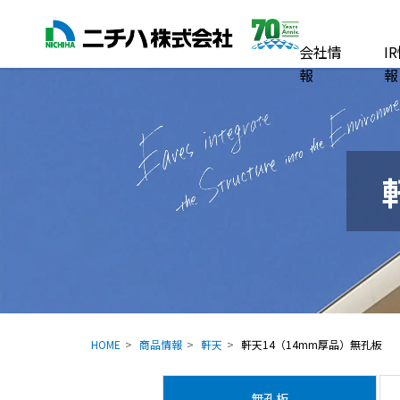
会社情
I
報
報
HOME
商品情報
軒天
軒天14（14mm厚品）無孔板
無孔板