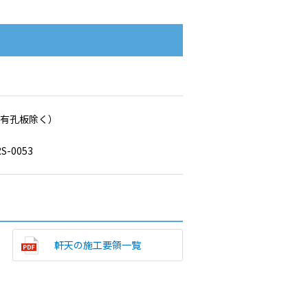
面有孔板除く）
-0053
軒天の施工要領一覧