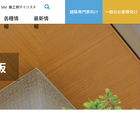
 Site
施工例マイリスト
建築専門家向け
一般のお客様向け
各種情
最新情
報
報
板