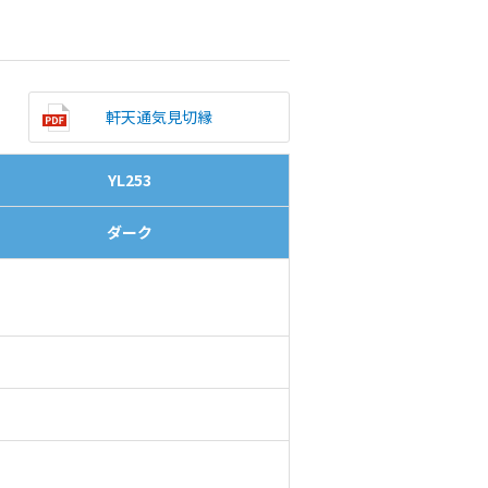
軒天通気見切縁
YL253
ダーク