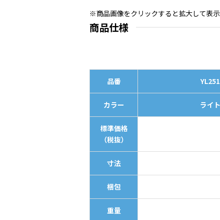
※商品画像をクリックすると拡大して表示
商品仕様
品番
YL251
カラー
ライ
標準価格
（税抜）
寸法
梱包
重量