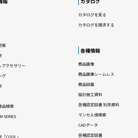
情報
カタログ
カタログを見る
カタログを請求する
地板
各種情報
材
商品画像
ルアクセサリー
商品画像シームレス
ング
商品図面
材
設計施工資料
各種認定図書 別添資料
商品検索
マンセル値検索
M SERIES
CADデータ
各種認定図書
「COOL」