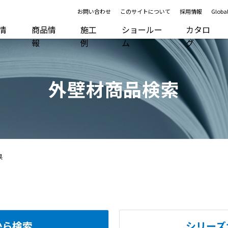
お問い合わせ
このサイトについて
採用情報
Global
R情
商品情
施工
ショールー
カタロ
報
例
ム
グ
外壁材商品検索
果
から検索
シリーズ