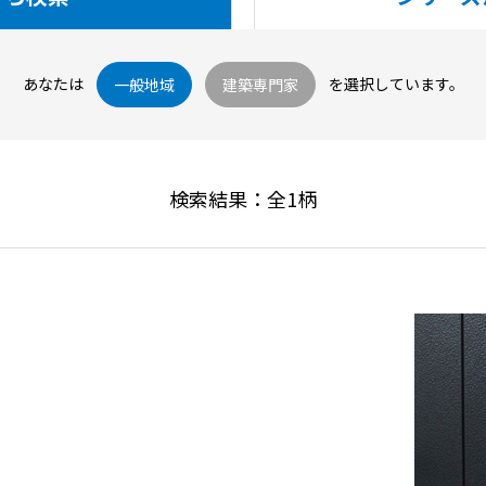
あなたは
を選択しています。
一般地域
建築専門家
検索結果：全
1
柄