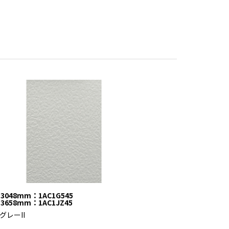
3048mm：1AC1G545
3658mm：1AC1JZ45
グレーII