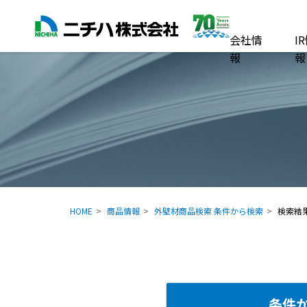
会社情
I
報
報
HOME
商品情報
外壁材商品検索 条件から検索
検索結
条件