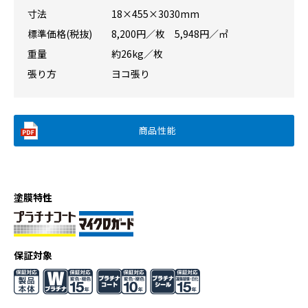
寸法
18×455×3030mm
標準価格(税抜)
8,200円／枚 5,948円／㎡
重量
約26kg／枚
張り方
ヨコ張り
商品性能
塗膜特性
保証対象