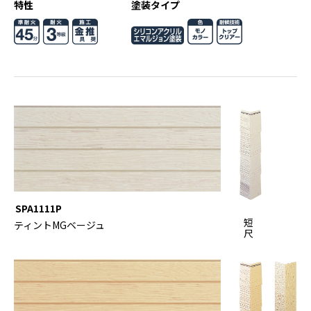
特性
塗装タイプ
SPA1111P
短
ティントMGベージュ
尺