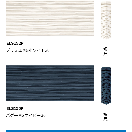
ELS152P
短
プリミエMGホワイト30
尺
ELS155P
短
バグーMGネイビー30
尺