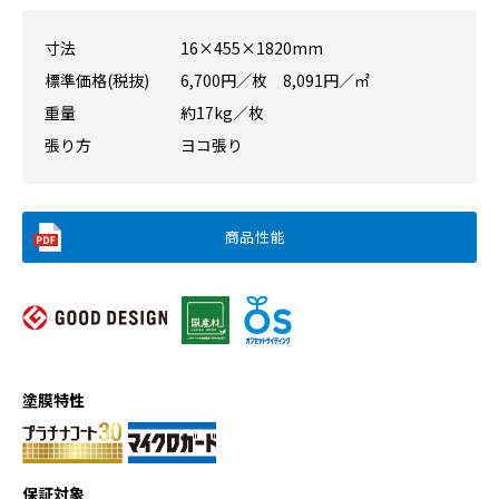
寸法
16×455×1820mm
標準価格(税抜)
6,700円／枚 8,091円／㎡
重量
約17kg／枚
張り方
ヨコ張り
商品性能
塗膜特性
保証対象