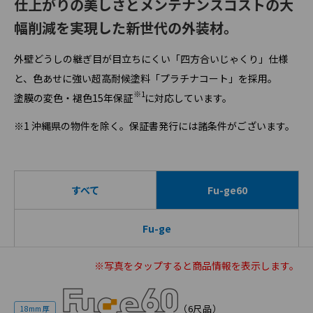
仕上がりの美しさとメンテナンスコストの大
幅削減を実現した新世代の外装材。
外壁どうしの継ぎ目が目立ちにくい「四方合いじゃくり」仕様
と、色あせに強い超高耐候塗料「プラチナコート」を採用。
※1
塗膜の変色・褪色15年保証
に対応しています。
※1 沖縄県の物件を除く。保証書発行には諸条件がございます。
すべて
Fu-ge60
Fu-ge
※写真を
タップ
すると商品情報を表示します。
（6尺品）
18mm 厚