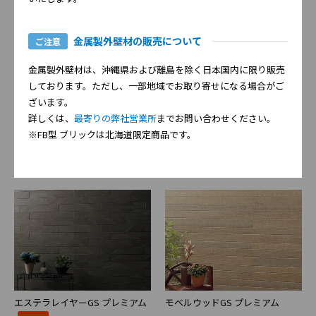
金属製外壁材の販売について
ご注意
金属製外壁材は、沖縄県および離島を除く日本国内に限り販売
（6尺品）
16mm厚
しております。ただし、一部地域でお取り寄せになる場合がご
ざいます。
詳しくは、
最寄りの弊社営業所
までお問い合わせください。
※FB型 ブリックは北海道限定商品です。
1時間準耐火（耐火4等級）対応品
エステラレイヤーGS プレミアム
モベルウッドGS プレミアム