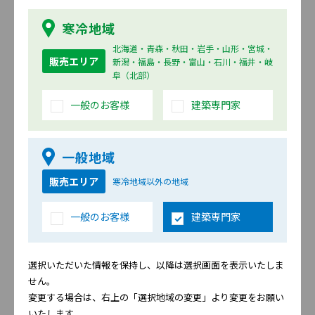
寒冷地域
ビレリス プレミアム
スプラン プレミアム
北海道・青森・秋田・岩手・山形・宮城・
販売エリア
新潟・福島・長野・富山・石川・福井・岐
阜（北部）
一般のお客様
建築専門家
一般地域
レイシェイド プレミアム
アコルド プレミアム
販売エリア
寒冷地域以外の地域
一般のお客様
建築専門家
選択いただいた情報を保持し、以降は選択画面を表示いたしま
せん。
変更する場合は、右上の「選択地域の変更」より変更をお願い
いたします。
セイフォン プレミアム