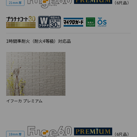
（6尺品）
21mm 厚
1時間準耐火（耐火4等級）対応品
イフーカ プレミアム
（6尺品）
18mm 厚