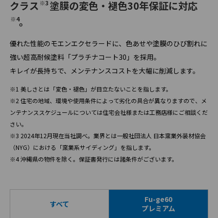
クラス
※3
塗膜の変色・褪色30年保証に対応
※4
。
優れた性能のモエンエクセラードに、色あせや塗膜のひび割れに
強い超高耐候塗料「プラチナコート30」を採用。
キレイが長持ちで、メンテナンスコストを大幅に削減します。
※1 美しさとは「変色・褪色」が目立たないことを指します。
※2 住宅の地域、環境や使用条件によって劣化の具合が異なりますので、メ
ンテナンススケジュールについては住宅会社様または工務店様にご相談くだ
さい。
※3 2024年12月現在当社調べ。業界とは一般社団法人 日本窯業外装材協会
（NYG）における「窯業系サイディング」を指します。
※4 沖縄県の物件を除く。保証書発行には諸条件がございます。
Fu-ge60
すべて
プレミアム