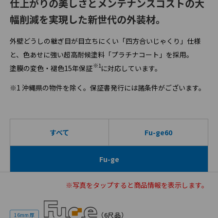
仕上がりの美しさとメンテナンスコストの大
幅削減を実現した新世代の外装材。
外壁どうしの継ぎ目が目立ちにくい「四方合いじゃくり」仕様
と、色あせに強い超高耐候塗料「プラチナコート」を採用。
※1
塗膜の変色・褪色15年保証
に対応しています。
※1 沖縄県の物件を除く。保証書発行には諸条件がございます。
すべて
Fu-ge60
Fu-ge
※写真を
タップ
すると商品情報を表示します。
（6尺品）
16mm 厚