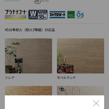
45分準耐火（耐火3等級）対応品
ソレア
モベルウッド