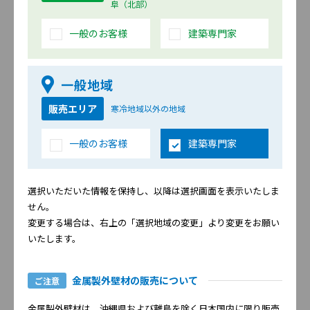
プラトストーン
ミルシュタイン
阜（北部）
一般のお客様
建築専門家
一般地域
販売エリア
寒冷地域以外の地域
ルボン
レントスクラッチ
一般のお客様
建築専門家
選択いただいた情報を保持し、以降は選択画面を表示いたしま
せん。
変更する場合は、右上の「選択地域の変更」より変更をお願い
いたします。
プリレート
シントア
金属製外壁材の販売について
ご注意
金属製外壁材は、沖縄県および離島を除く日本国内に限り販売