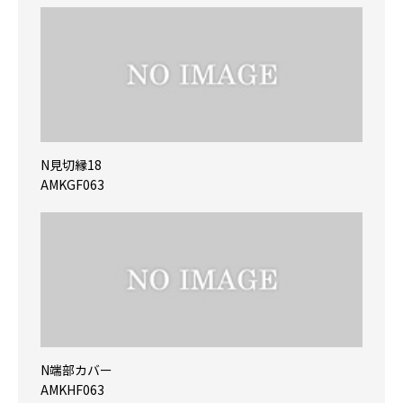
N見切縁18
AMKGF063
N端部カバー
AMKHF063