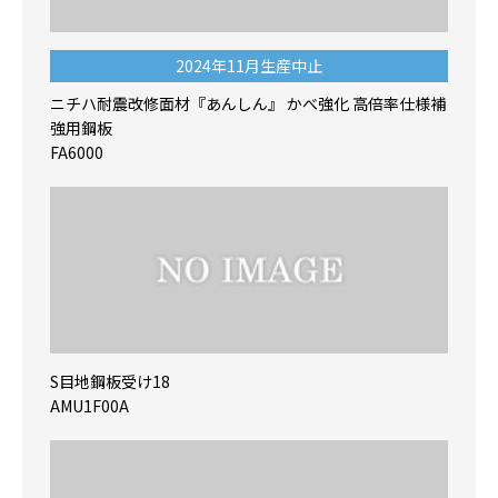
2024年11月生産中止
ニチハ耐震改修面材『あんしん』 かべ強化 高倍率仕様補
強用鋼板
FA6000
S目地鋼板受け18
AMU1F00A