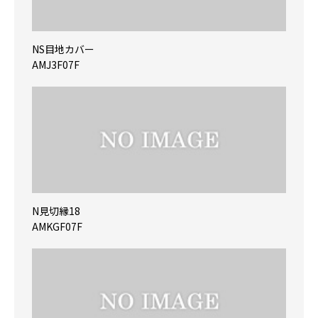
NS目地カバー
AMJ3F07F
N見切縁18
AMKGF07F