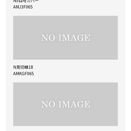
NS目地カバー
AMJ3F065
N見切縁18
AMKGF065