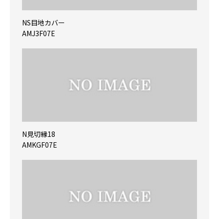
NS目地カバー
AMJ3F07E
N見切縁18
AMKGF07E