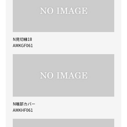
N見切縁18
AMKGF061
N端部カバー
AMKHF061