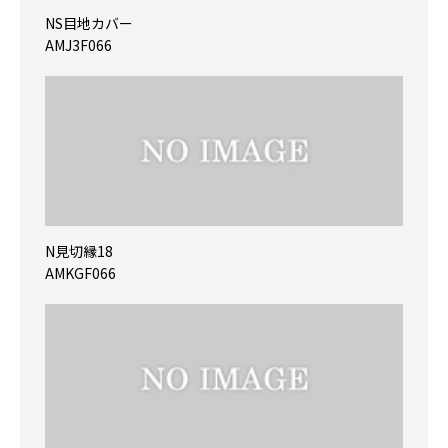
NS目地カバー
AMJ3F066
N見切縁18
AMKGF066