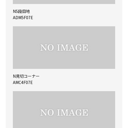
NS段目地
ADM5F07E
N見切コーナー
AMC4F07E