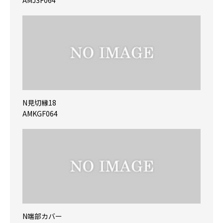
AMJ3F064
N見切縁18
AMKGF064
N端部カバー