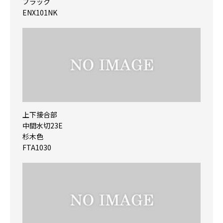
ブラック
ENX101NK
上下接合部
中間水切23E
杉木色
FTA1030