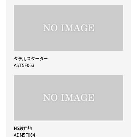
タテ用スターター
AST5F063
NS段目地
ADM5F064