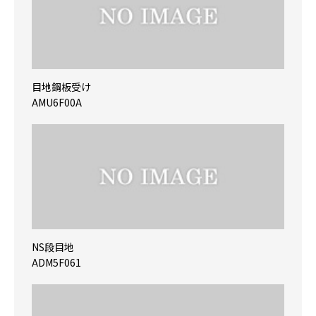
目地鋼板受け
AMU6F00A
NS段目地
ADM5F061