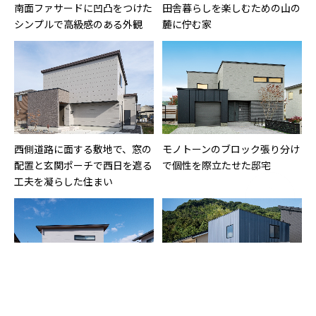
南面ファサードに凹凸をつけた
田舎暮らしを楽しむための山の
シンプルで高級感のある外観
麓に佇む家
西側道路に面する敷地で、窓の
モノトーンのブロック張り分け
配置と玄関ポーチで西日を遮る
で個性を際立たせた邸宅
工夫を凝らした住まい
和風の趣きも感じさせる片流れ
金属製サイディングと淡いグ