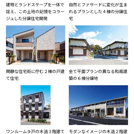
建物とランドスケープを一体で
自然とファサードに変化が生ま
捉え、この土地の記憶をコラー
れるプランとした４棟の分譲住
ジュした分譲住宅開発
宅
閑静な住宅街に佇む２棟の戸建
全て平面プランの異なる和風建
て住宅
築の６棟分譲地
ワンルーム９戸の木造３階建て
モダンなイメージの木造２階建