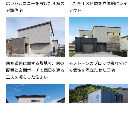
広いバルコニーを設けた４棟の
した全１３区間を立体的にレイ
分譲住宅
アウト
西側道路に面する敷地で、窓の
モノトーンのブロック張り分け
配置と玄関ポーチで西日を遮る
で個性を際立たせた邸宅
工夫を凝らした住まい
和風の趣きも感じさせる片流れ
金属製サイディングと淡いグ