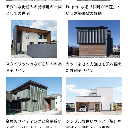
モダンな街並みの分譲地の一画
Fu-geによる「目地が不在」と
としての住宅
いう建築願望の好例
スタイリッシュながら和みのあ
カッコよさと力強さを兼ね備え
るデザイン
た外観デザイン
金属製サイディングと窯業系サ
シンプルな白いマッス（塊）を
イディングによるコーディネー
デザイン特性とした事例