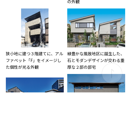
の外観
狭小地に建つ３階建てに、アル
緑豊かな風致地区に誕生した、
ファベット「F」をイメージし
石とモダンデザインが交わる重
た個性が光る外観
厚な２邸の邸宅
「豊かな路地」をコンセプト
モエン大壁工法のグレーの左官
に、人と人が自然に交流できる
仕上げが調和する現代の住まい