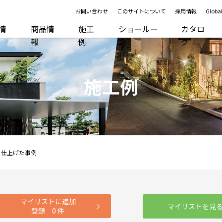
お問い合わせ
このサイトについて
採用情報
Global
R情
商品情
施工
ショールー
カタロ
報
例
ム
グ
施工例
に仕上げた事例
マイリストに追加
マイリストを見
登録
0
件