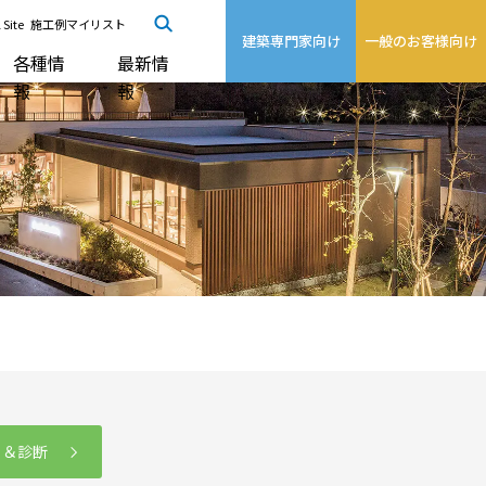
 Site
施工例マイリスト
建築専門家向け
一般のお客様向け
各種情
最新情
報
報
る＆診断