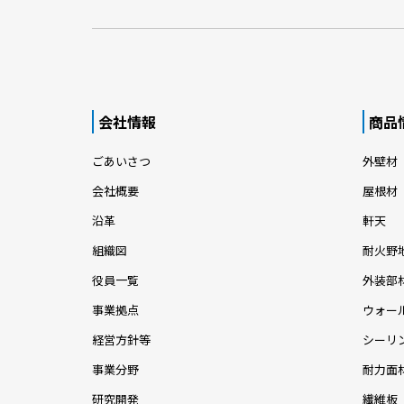
会社情報
商品
ごあいさつ
外壁材
会社概要
屋根材
沿革
軒天
組織図
耐火野
役員一覧
外装部
事業拠点
ウォー
経営方針等
シーリ
事業分野
耐力面
研究開発
繊維板