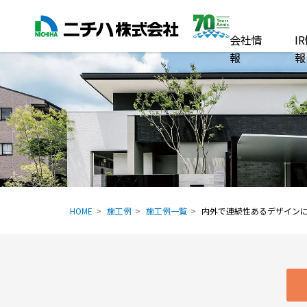
会社情
I
報
報
HOME
施工例
施工例一覧
内外で連続性あるデザイン