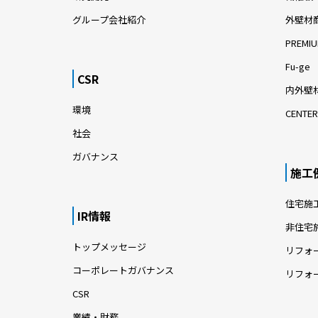
グループ会社紹介
外壁材
PREMIU
Fu-ge
CSR
内外壁材
環境
CENTER
社会
ガバナンス
施工
住宅施
IR情報
非住宅
トップメッセージ
リフォ
コーポレートガバナンス
リフォ
CSR
業績・財務