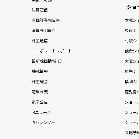
ショ
決算短信
有価証券報告書
本社シ
決算説明資料
東京シ
株主通信
札幌シ
コーポレートレポート
仙台シ
最新株価情報
大阪シ
株式情報
広島シ
株主総会
福岡シ
配当状況
鹿児島
電子公告
ショー
IRニュース
ショー
IRカレンダー
ショー
来場予