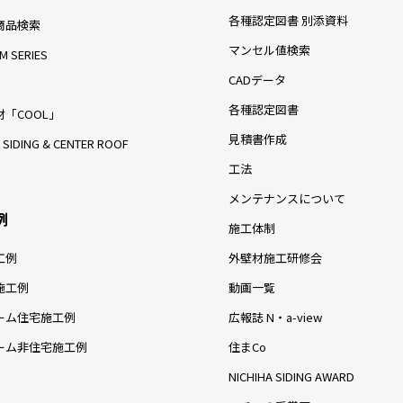
各種認定図書 別添資料
商品検索
マンセル値検索
M SERIES
CADデータ
各種認定図書
「COOL」
見積書作成
 SIDING & CENTER ROOF
工法
メンテナンスについて
例
施工体制
工例
外壁材施工研修会
施工例
動画一覧
ーム住宅施工例
広報誌 N・a-view
ーム非住宅施工例
住まCo
NICHIHA SIDING AWARD