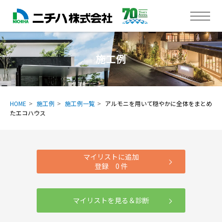
施工例
HOME
施工例
施工例一覧
アルモニを用いて穏やかに全体をまとめ
たエコハウス
マイリストに追加
登録
0
件
マイリストを見る＆診断