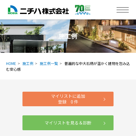
施工例
HOME
施工例
施工例一覧
普遍的な中大石柄が温かく建物を包み込
む安心感
マイリストに追加
登録
0
件
マイリストを見る＆診断