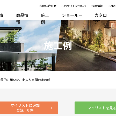
お問い合わせ
このサイトについて
採用情報
Global
R情
商品情
施工
ショールー
カタロ
報
例
ム
グ
施工例
効果的に用いた、北入り玄関の家の顔
マイリストに追加
マイリストを見
登録
0
件