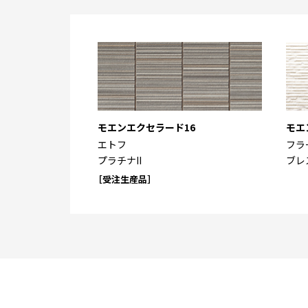
モエンエクセラード16
モエ
エトフ
フラ
プラチナII
ブレ
［受注生産品］