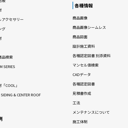
地板
各種情報
材
商品画像
ルアクセサリー
商品画像シームレス
ング
商品図面
材
設計施工資料
各種認定図書 別添資料
商品検索
マンセル値検索
M SERIES
CADデータ
各種認定図書
「COOL」
見積書作成
 SIDING & CENTER ROOF
工法
メンテナンスについて
例
施工体制