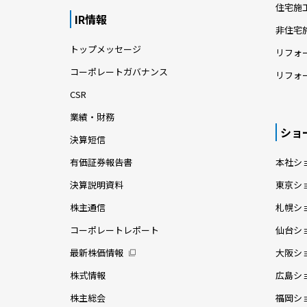
住宅施
IR情報
非住宅
トップメッセージ
リフォ
コーポレートガバナンス
リフォ
CSR
業績・財務
ショ
決算短信
有価証券報告書
本社シ
決算説明資料
東京シ
株主通信
札幌シ
コーポレートレポート
仙台シ
最新株価情報
大阪シ
株式情報
広島シ
株主総会
福岡シ