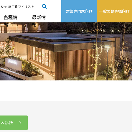
 Site
施工例マイリスト
建築専門家向け
一般のお客様向け
各種情
最新情
報
報
る＆診断