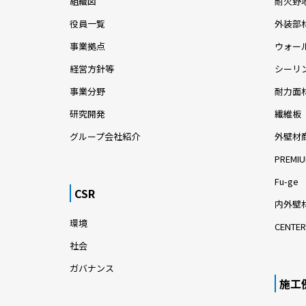
組織図
耐火野
役員一覧
外装部
事業拠点
ウォー
経営方針等
シーリ
事業分野
耐力面
研究開発
繊維板
グループ会社紹介
外壁材
PREMIU
Fu-ge
CSR
内外壁材
環境
CENTER
社会
ガバナンス
施工