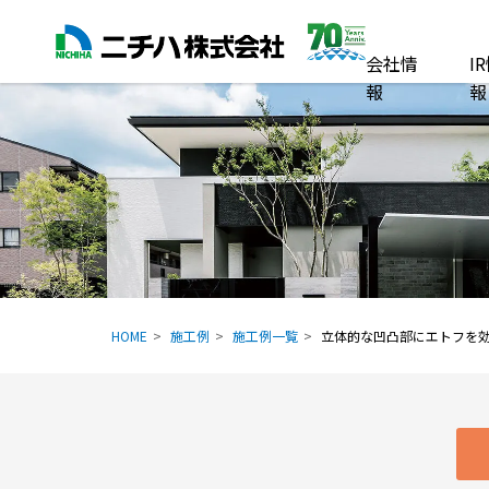
会社情
I
報
報
HOME
施工例
施工例一覧
立体的な凹凸部にエトフを