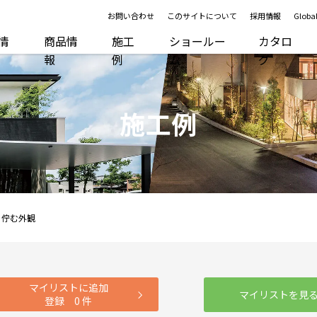
お問い合わせ
このサイトについて
採用情報
Global
R情
商品情
施工
ショールー
カタロ
報
例
ム
グ
施工例
く佇む外観
マイリストに追加
マイリストを見
登録
0
件