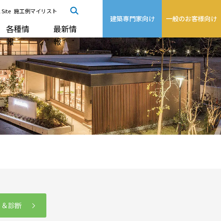
 Site
施工例マイリスト
建築専門家向け
一般のお客様向け
各種情
最新情
報
報
る＆診断