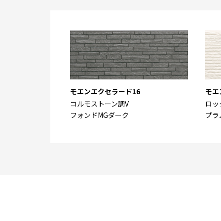
モエンエクセラード16
モエ
コルモストーン調V
ロッ
フォンドMGダーク
プラ