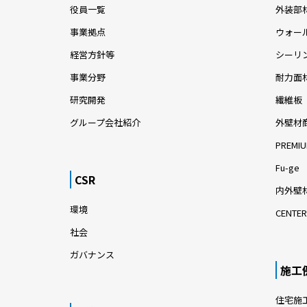
役員一覧
外装部
事業拠点
ウォー
経営方針等
シーリ
事業分野
耐力面
研究開発
繊維板
グループ会社紹介
外壁材
PREMIU
Fu-ge
CSR
内外壁材
環境
CENTER
社会
ガバナンス
施工
住宅施