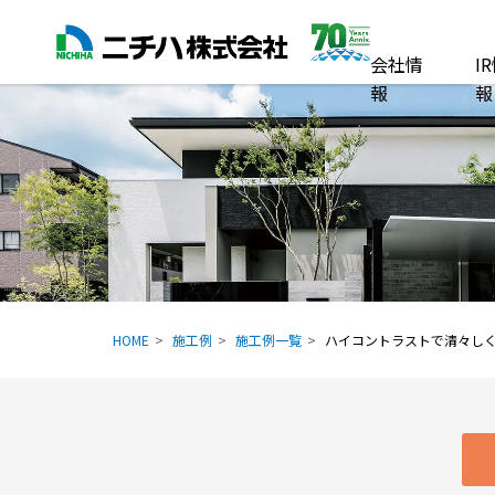
会社情
I
報
報
HOME
施工例
施工例一覧
ハイコントラストで清々し