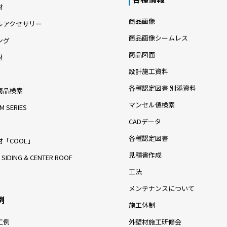
材
商品画像
ルアクセサリー
商品画像シームレス
ング
商品図面
材
設計施工資料
各種認定図書 別添資料
商品検索
マンセル値検索
M SERIES
CADデータ
各種認定図書
「COOL」
見積書作成
 SIDING & CENTER ROOF
工法
メンテナンスについて
例
施工体制
工例
外壁材施工研修会