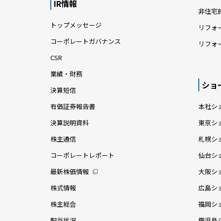
IR情報
非住宅
トップメッセージ
リフォ
コーポレートガバナンス
リフォ
CSR
業績・財務
ショ
決算短信
有価証券報告書
本社シ
決算説明資料
東京シ
株主通信
札幌シ
コーポレートレポート
仙台シ
最新株価情報
大阪シ
株式情報
広島シ
株主総会
福岡シ
配当状況
鹿児島