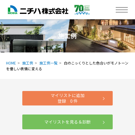
施工例
HOME
施工例
施工例一覧
白のこっくりとした色合いがモノトーン
を優しい表情に変える
マイリストに追加
登録
0
件
マイリストを見る＆診断