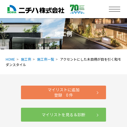
施工例
HOME
施工例
施工例一覧
アクセントにした木目柄が目を引く和モ
ダンスタイル
マイリストに追加
登録
0
件
マイリストを見る＆診断