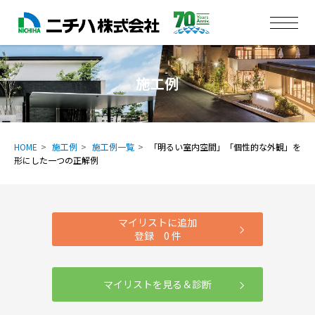
施工例
HOME
施工例
施工例一覧
「明るい室内空間」「個性的な外観」を
形にした一つの正解例
マイリストに追加
登録
0
件
マイリストを見る＆診断