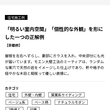
住宅施工例
「明るい室内空間」「個性的な外観」を形に
した一つの正解例
【京都府】
屋根を左右へずらし、妻部にガラスを入れ、中央部分にも光
が届いています。モエン大壁工法のミーティアは、ランダム
な巣穴で天然の岩をイメージした仕上げであり、軒や格子の
穏やかな木目と相俟って優しい表情に。
カテゴリ
住宅
外壁・内壁
窯業系サイディング
ベージュ系
ベース柄
ナチュラルモダン
2階建て
切妻