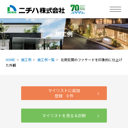
施工例
HOME
施工例
施工例一覧
北側玄関のファサードを印象的に仕上げ
た外観
マイリストに追加
登録
0
件
マイリストを見る＆診断