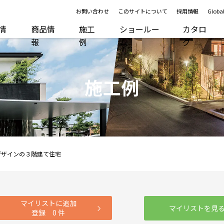
お問い合わせ
このサイトについて
採用情報
Global
R情
商品情
施工
ショールー
カタロ
報
例
ム
グ
施工例
デザインの３階建て住宅
マイリストに追加
マイリストを見
登録
0
件