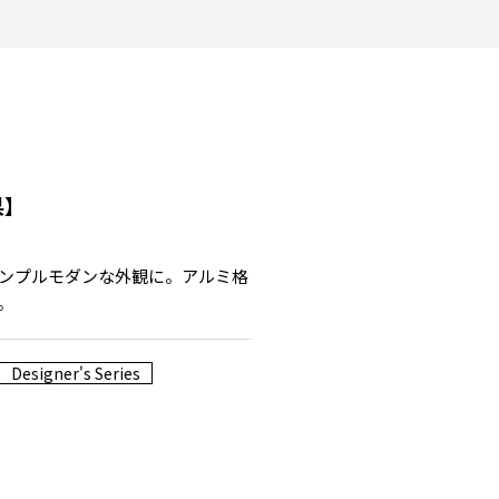
県】
ンプルモダンな外観に。アルミ格
。
Designer's Series