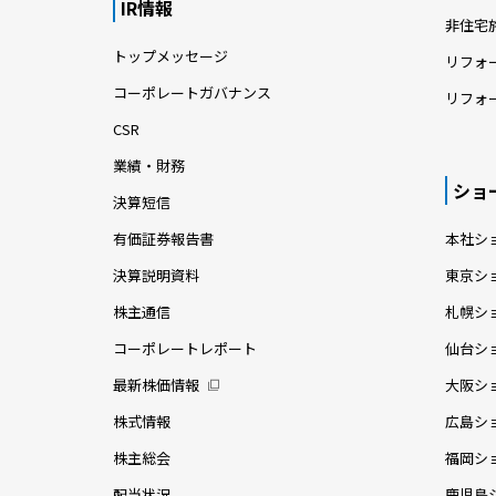
IR情報
非住宅
トップメッセージ
リフォ
コーポレートガバナンス
リフォ
CSR
業績・財務
ショ
決算短信
有価証券報告書
本社シ
決算説明資料
東京シ
株主通信
札幌シ
コーポレートレポート
仙台シ
最新株価情報
大阪シ
株式情報
広島シ
株主総会
福岡シ
配当状況
鹿児島