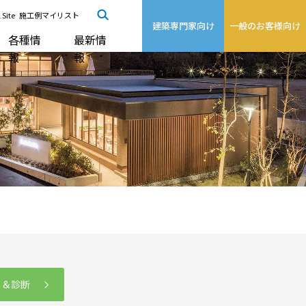
 Site
施工例マイリスト
建築専門家向け
一般のお客様向け
各種情
最新情
報
報
る＆診断