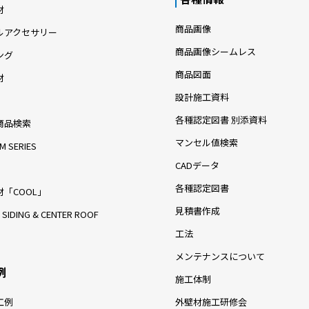
材
商品画像
ルアクセサリー
商品画像シームレス
ング
商品図面
材
設計施工資料
各種認定図書 別添資料
商品検索
マンセル値検索
M SERIES
CADデータ
各種認定図書
「COOL」
見積書作成
 SIDING & CENTER ROOF
工法
メンテナンスについて
例
施工体制
工例
外壁材施工研修会