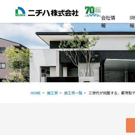
会社情
I
報
報
HOME
施工例
施工例一覧
三世代が同居する、都市型