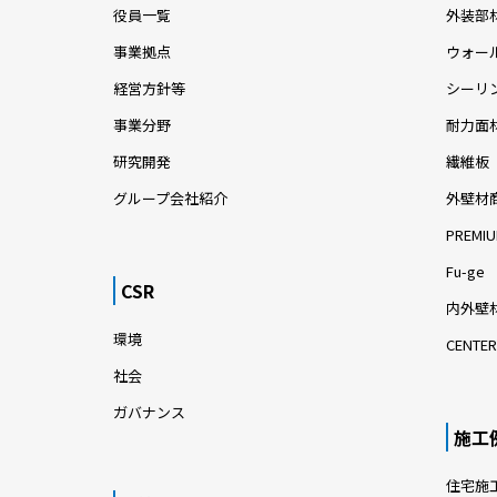
役員一覧
外装部
事業拠点
ウォー
経営方針等
シーリ
事業分野
耐力面
研究開発
繊維板
グループ会社紹介
外壁材
PREMIU
Fu-ge
CSR
内外壁材
環境
CENTER
社会
ガバナンス
施工
住宅施