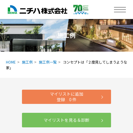
施工例
HOME
施工例
施工例一覧
コンセプトは「２度見してしまうような
家」
マイリストに追加
登録
0
件
マイリストを見る＆診断