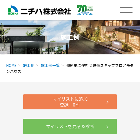
施工例
HOME
施工例
施工例一覧
傾斜地に佇む２世帯スキップフロアモダ
ンハウス
マイリストに追加
登録
0
件
マイリストを見る＆診断