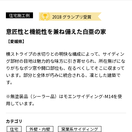
住宅施工例
2018 グランプリ受賞
意匠性と機能性を兼ね備えた白亜の家
【愛媛県】
横ストライプの水切りとの明快な構成によって、サイディン
グ部材の目地は魅力的な味方に引き寄せられ、所在無げにな
りがちなポツ窓や開口部位も、在るべくしてそこに収まって
います。部分と全体が巧みに統合される、凜とした建築で
す。
※無塗装品（シーラー品）はモエンサイディング-M14を使
用しています。
カテゴリ
住宅
外壁・内壁
窯業系サイディング