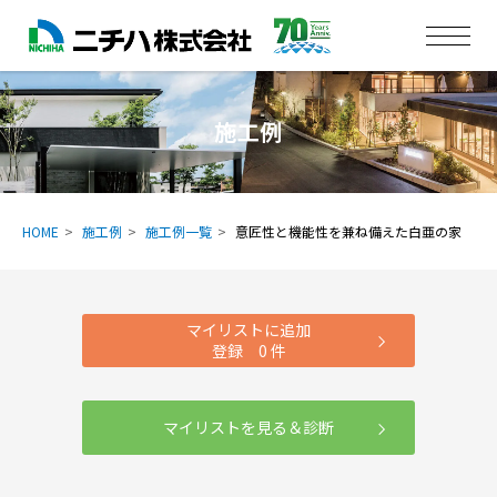
施工例
HOME
施工例
施工例一覧
意匠性と機能性を兼ね備えた白亜の家
マイリストに追加
登録
0
件
マイリストを見る＆診断